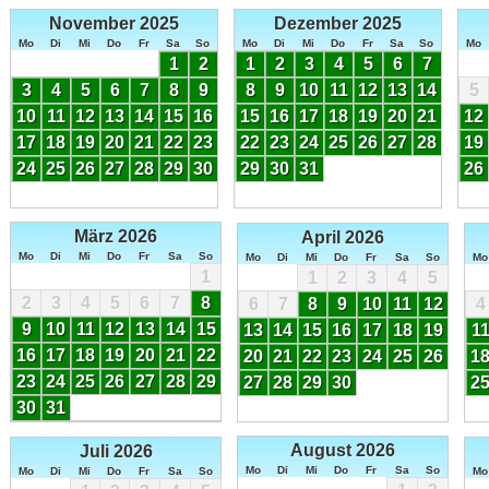
November 2025
Dezember 2025
Mo
Di
Mi
Do
Fr
Sa
So
Mo
Di
Mi
Do
Fr
Sa
So
Mo
1
2
1
2
3
4
5
6
7
3
4
5
6
7
8
9
8
9
10
11
12
13
14
5
10
11
12
13
14
15
16
15
16
17
18
19
20
21
12
17
18
19
20
21
22
23
22
23
24
25
26
27
28
19
24
25
26
27
28
29
30
29
30
31
26
März 2026
April 2026
Mo
Di
Mi
Do
Fr
Sa
So
Mo
Di
Mi
Do
Fr
Sa
So
Mo
1
1
2
3
4
5
2
3
4
5
6
7
8
6
7
8
9
10
11
12
4
9
10
11
12
13
14
15
13
14
15
16
17
18
19
1
16
17
18
19
20
21
22
20
21
22
23
24
25
26
1
23
24
25
26
27
28
29
27
28
29
30
2
30
31
August 2026
Juli 2026
Mo
Di
Mi
Do
Fr
Sa
So
Mo
Di
Mi
Do
Fr
Sa
So
Mo