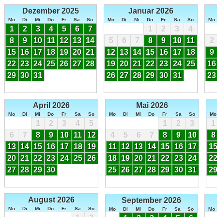
Dezember 2025
Januar 2026
Mo
Di
Mi
Do
Fr
Sa
So
Mo
Di
Mi
Do
Fr
Sa
So
Mo
1
2
3
4
5
6
7
1
2
3
4
8
9
10
11
12
13
14
5
6
7
8
9
10
11
2
15
16
17
18
19
20
21
12
13
14
15
16
17
18
9
22
23
24
25
26
27
28
19
20
21
22
23
24
25
16
29
30
31
26
27
28
29
30
31
23
April 2026
Mai 2026
Mo
Di
Mi
Do
Fr
Sa
So
Mo
Di
Mi
Do
Fr
Sa
So
Mo
1
2
3
4
5
1
2
3
1
6
7
8
9
10
11
12
4
5
6
7
8
9
10
8
13
14
15
16
17
18
19
11
12
13
14
15
16
17
1
20
21
22
23
24
25
26
18
19
20
21
22
23
24
2
27
28
29
30
25
26
27
28
29
30
31
2
August 2026
September 2026
Mo
Di
Mi
Do
Fr
Sa
So
Mo
Di
Mi
Do
Fr
Sa
So
Mo