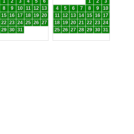
1
2
3
4
5
6
1
2
3
8
9
10
11
12
13
4
5
6
7
8
9
10
15
16
17
18
19
20
11
12
13
14
15
16
17
22
23
24
25
26
27
18
19
20
21
22
23
24
29
30
31
25
26
27
28
29
30
31