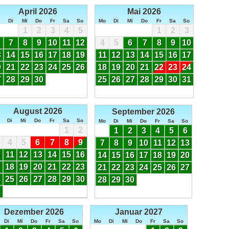
April 2026
Mai 2026
Di
Mi
Do
Fr
Sa
So
Mo
Di
Mi
Do
Fr
Sa
So
1
2
3
4
5
1
2
3
7
8
9
10
11
12
4
5
6
7
8
9
10
3
14
15
16
17
18
19
11
12
13
14
15
16
17
0
21
22
23
24
25
26
18
19
20
21
22
23
24
7
28
29
30
25
26
27
28
29
30
31
August 2026
September 2026
Di
Mi
Do
Fr
Sa
So
Mo
Di
Mi
Do
Fr
Sa
So
1
2
1
2
3
4
5
6
4
5
6
7
8
9
7
8
9
10
11
12
13
0
11
12
13
14
15
16
14
15
16
17
18
19
20
7
18
19
20
21
22
23
21
22
23
24
25
26
27
4
25
26
27
28
29
30
28
29
30
1
Dezember 2026
Januar 2027
Di
Mi
Do
Fr
Sa
So
Mo
Di
Mi
Do
Fr
Sa
So