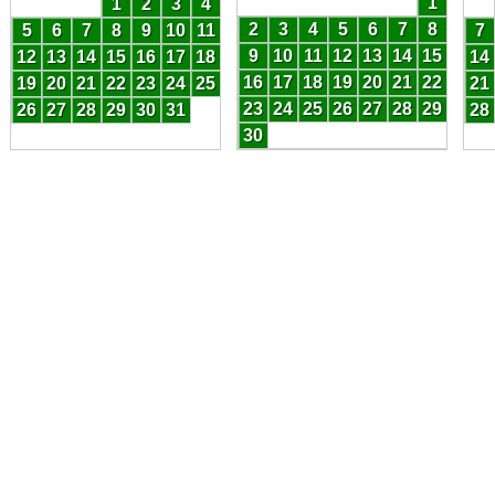
1
1
2
3
4
2
3
4
5
6
7
8
5
6
7
8
9
10
11
7
9
10
11
12
13
14
15
12
13
14
15
16
17
18
14
16
17
18
19
20
21
22
19
20
21
22
23
24
25
21
23
24
25
26
27
28
29
26
27
28
29
30
31
28
30