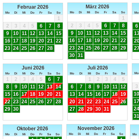
März 2026
Februar 2026
Mo
Di
Mi
Do
Fr
Sa
So
Mo
Di
Mi
Do
Fr
Sa
So
Mo
1
1
2
3
4
5
6
7
8
2
3
4
5
6
7
8
6
9
10
11
12
13
14
15
9
10
11
12
13
14
15
1
16
17
18
19
20
21
22
16
17
18
19
20
21
22
2
23
24
25
26
27
28
29
23
24
25
26
27
28
2
30
31
Juni 2026
Juli 2026
Mo
Mo
Di
Mi
Do
Fr
Sa
So
Mo
Di
Mi
Do
Fr
Sa
So
1
2
3
4
5
6
7
1
2
3
4
5
3
8
9
10
11
12
13
14
6
7
8
9
10
11
12
1
15
16
17
18
19
20
21
13
14
15
16
17
18
19
1
22
23
24
25
26
27
28
20
21
22
23
24
25
26
2
29
30
27
28
29
30
31
3
November 2026
Oktober 2026
Mo
Di
Mi
Do
Fr
Sa
So
Mo
Di
Mi
Do
Fr
Sa
So
Mo