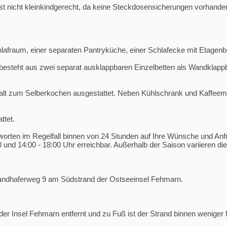
t nicht kleinkindgerecht, da keine Steckdosensicherungen vorhanden
lafraum, einer separaten Pantryküche, einer Schlafecke mit Etage
besteht aus zwei separat ausklappbaren Einzelbetten als Wandklappbe
thalt zum Selberkochen ausgestattet. Neben Kühlschrank und Kaffeem
ttet.
tworten im Regelfall binnen von 24 Stunden auf Ihre Wünsche und Anf
 und 14:00 - 18:00 Uhr erreichbar. Außerhalb der Saison variieren di
andhaferweg 9 am Südstrand der Ostseeinsel Fehmarn.
r Insel Fehmarn entfernt und zu Fuß ist der Strand binnen weniger 