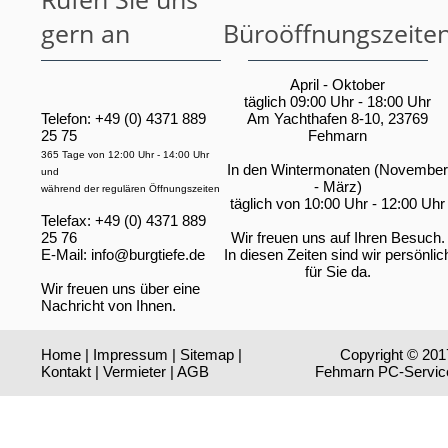
gern an
Büroöffnungszeite
April - Oktober
täglich 09:00 Uhr - 18:00 Uhr
Telefon: +49 (0) 4371 889
Am Yachthafen 8-10, 23769
25 75
Fehmarn
365 Tage von 12:00 Uhr - 14:00 Uhr
In den Wintermonaten (November
und
- März)
während der regulären Öffnungszeiten
täglich von 10:00 Uhr - 12:00 Uhr
Telefax: +49 (0) 4371 889
25 76
Wir freuen uns auf Ihren Besuch.
E-Mail:
info@burgtiefe.de
In diesen Zeiten sind wir persönlic
für Sie da.
Wir freuen uns über eine
Nachricht von Ihnen.
Home
|
Impressum
|
Sitemap
|
Copyright © 201
Kontakt
|
Vermieter
|
AGB
Fehmarn PC-Servic