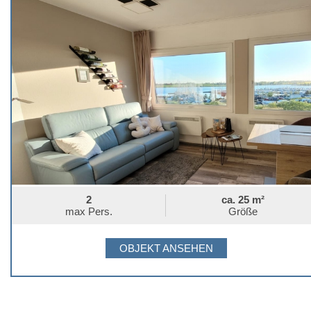
2
ca. 25 m²
max Pers.
Größe
OBJEKT ANSEHEN