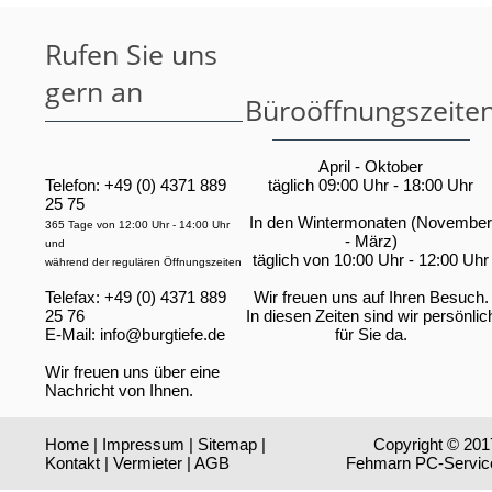
Rufen Sie uns
gern an
Büroöffnungszeite
April - Oktober
Telefon: +49 (0) 4371 889
täglich 09:00 Uhr - 18:00 Uhr
25 75
In den Wintermonaten (November
365 Tage von 12:00 Uhr - 14:00 Uhr
- März)
und
täglich von 10:00 Uhr - 12:00 Uhr
während der regulären Öffnungszeiten
Telefax: +49 (0) 4371 889
Wir freuen uns auf Ihren Besuch.
25 76
In diesen Zeiten sind wir persönlic
E-Mail:
info@burgtiefe.de
für Sie da.
Wir freuen uns über eine
Nachricht von Ihnen.
Home
|
Impressum
|
Sitemap
|
Copyright © 201
Kontakt
|
Vermieter
|
AGB
Fehmarn PC-Servic